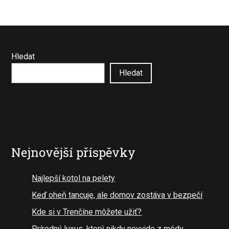
Hledat
Hledat
Nejnovější příspěvky
Najlepší kotol na pelety
Keď oheň tancuje, ale domov zostáva v bezpečí
Kde si v Trenčíne môžete užiť?
Prírodný luxus, ktorý nikdy nevyjde z módy