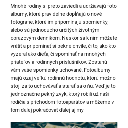
Mnohé rodiny si preto zaviedli a udržiavajú foto
albumy, ktoré pravidelne dopĺňajú o nové
fotografie, ktoré im pripomínajú spomienky,
alebo sú jednoducho určitých životným
obrazovým denníkom. Neskôr sa k nim môžete
vrátiť a pripomínať si pekné chvíle, či to, ako kto
vyzeral ako dieťa, či spomínať na mnohých
priateľov a rodinných príslušníkov. Zostanú
vám vaše spomienky uchované. Fotoalbumy
majú ozaj veľkú rodinnú hodnotu, ktorú možno
stojí za to uchovávať a starať sa o ňu. Veď je to
jednoznačne pekný zvyk, ktorý robili už naši
rodičia s príchodom fotoaparátov a môžeme v
tom ďalej pokračovať ďalej aj my.