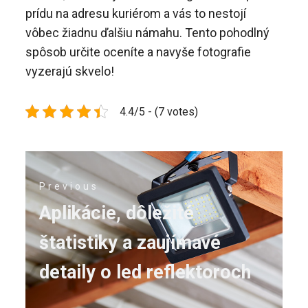
prídu na adresu kuriérom a vás to nestojí
vôbec žiadnu ďalšiu námahu. Tento pohodlný
spôsob určite oceníte a navyše fotografie
vyzerajú skvelo!
4.4/5 - (7 votes)
Navigace
Previous
pro
Previous
Aplikácie, dôležité
příspěvek
post:
štatistiky a zaujímavé
detaily o led reflektoroch