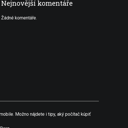
Nejnovější komentáře
Žádné komentáře.
obile. Možno nájdete i tipy, aký počítač kúpiť