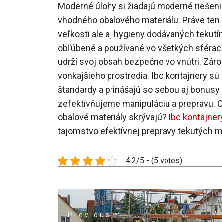
Moderné úlohy si žiadajú moderné riešeni
vhodného obalového materiálu. Práve ten 
veľkosti ale aj hygieny dodávaných tekutí
obľúbené a používané vo všetkých sférach
udrží svoj obsah bezpečne vo vnútri. Zár
vonkajšieho prostredia. Ibc kontajnery sú 
štandardy a prinášajú so sebou aj bonusy
zefektívňujeme manipuláciu a prepravu. Ch
obalové materiály skrývajú?
Ibc kontajner
tajomstvo efektívnej prepravy tekutých ma
4.2/5 - (5 votes)
Navigace
Previous
pro