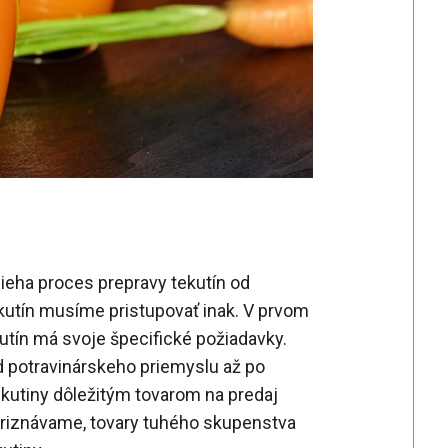
bieha proces prepravy tekutín od
kutín musíme pristupovať inak.
V prvom
utín má svoje špecifické požiadavky.
d potravinárskeho priemyslu až po
ekutiny dôležitým tovarom na predaj
Priznávame, tovary tuhého skupenstva