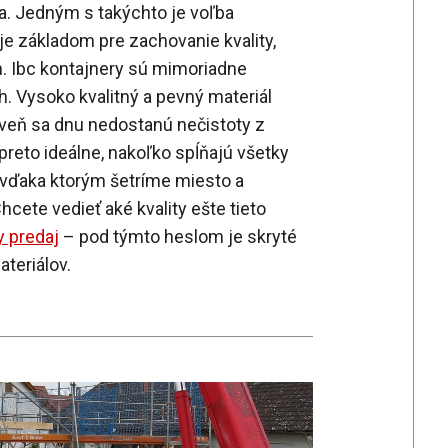
a. Jedným s takýchto je voľba
je základom pre zachovanie kvality,
n. Ibc kontajnery sú mimoriadne
. Vysoko kvalitný a pevný materiál
oveň sa dnu nedostanú nečistoty z
preto ideálne, nakoľko spĺňajú všetky
 vďaka ktorým šetríme miesto a
cete vedieť aké kvality ešte tieto
y predaj
– pod týmto heslom je skryté
teriálov.