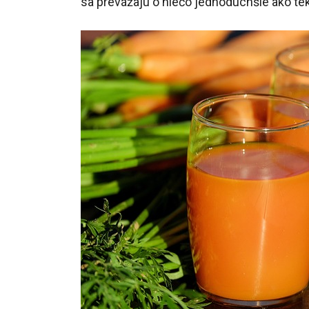
sa prevážajú o niečo jednoduchšie ako tek