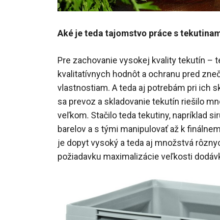
Aké je teda tajomstvo práce s tekutina
Pre zachovanie vysokej kvality tekutín – 
kvalitatívnych hodnôt a ochranu pred zneč
vlastnostiam. A teda aj potrebám pri ich sk
sa prevoz a skladovanie tekutín riešilo
veľkom. Stačilo teda tekutiny, napríklad si
barelov a s tými manipulovať až k fináln
je dopyt vysoký a teda aj množstvá rôznyc
požiadavku maximalizácie veľkosti dodávk