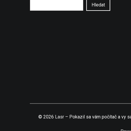
Hledat
©
2026
Lasr
–
Pokazil sa vám počítač a vy sa