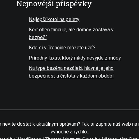
Nejnovější příspěvky
Najlepší kotol na pelety
Keď oheň tancuje, ale domov zostáva v
bezpečí
Kde si v Trenčíne môžete užiť?
Prírodný luxus, ktorý nikdy nevyjde z módy
Na type bazéna nezáleží, hlavné je jeho
bezpečnosť a čistota v každom období
 nevite dostať k aktuálnym správam? Tak si zapnite náš web na m
výhodne a rýchlo..