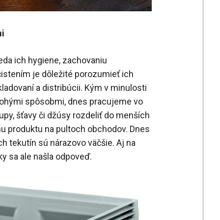
mi
teda ich hygiene, zachovaniu
istením je dôležité porozumieť ich
ladovaní a distribúcii. Kým v minulosti
 mnohými spôsobmi, dnes pracujeme vo
rupy, šťavy či džúsy rozdeliť do menších
emu produktu na pultoch obchodov. Dnes
h tekutín sú nárazovo väčšie. Aj na
y sa ale našla odpoveď.