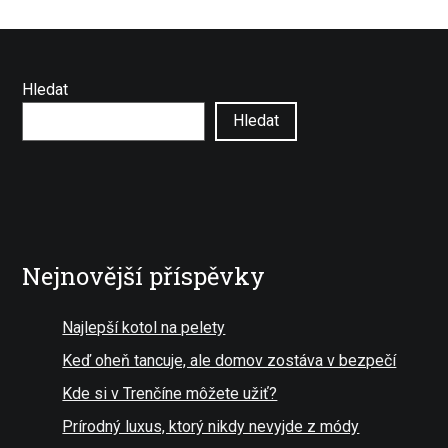
Hledat
Hledat
Nejnovější příspěvky
Najlepší kotol na pelety
Keď oheň tancuje, ale domov zostáva v bezpečí
Kde si v Trenčíne môžete užiť?
Prírodný luxus, ktorý nikdy nevyjde z módy