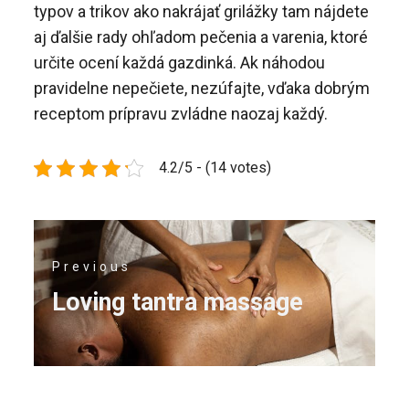
typov a trikov ako nakrájať grilážky tam nájdete
aj ďalšie rady ohľadom pečenia a varenia, ktoré
určite ocení každá gazdinká. Ak náhodou
pravidelne nepečiete, nezúfajte, vďaka dobrým
receptom prípravu zvládne naozaj každý.
4.2/5 - (14 votes)
Navigace
Previous
pro
Previous
Loving tantra massage
příspěvek
post: