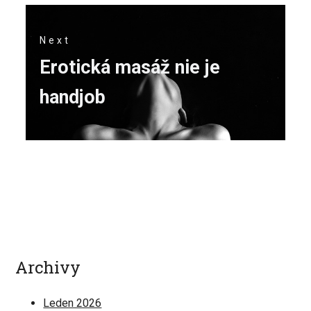
Next
Next
Erotická masáž nie je
post:
handjob
Archivy
Leden 2026