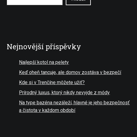
Nejnovější příspěvky
Najlepší kotol na pelety
Keď oheň tancuje, ale domov zostáva v bezpečí
Kde si v Trenčíne môžete užiť?
Prírodný luxus, ktorý nikdy nevyjde z módy
Na type bazéna nezáleží, hlavné je jeho bezpečnosť
a čistota v každom období