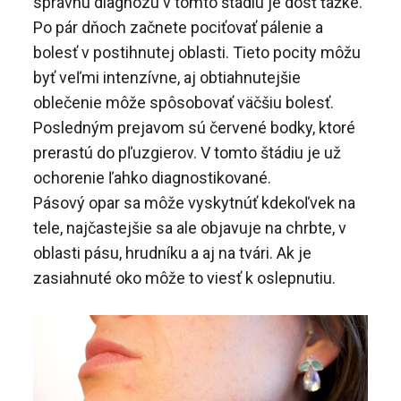
správnu diagnózu v tomto štádiu je dosť ťažké.
Po pár dňoch začnete pociťovať pálenie a
bolesť v postihnutej oblasti. Tieto pocity môžu
byť veľmi intenzívne, aj obtiahnutejšie
oblečenie môže spôsobovať väčšiu bolesť.
Posledným prejavom sú červené bodky, ktoré
prerastú do pľuzgierov. V tomto štádiu je už
ochorenie ľahko diagnostikované.
Pásový opar sa môže vyskytnúť kdekoľvek na
tele, najčastejšie sa ale objavuje na chrbte, v
oblasti pásu, hrudníku a aj na tvári. Ak je
zasiahnuté oko môže to viesť k oslepnutiu.