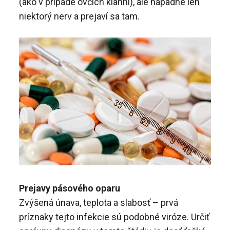
(ako v prípade ovčích kiahní), ale napadne len
niektorý nerv a prejaví sa tam.
Prejavy pásového oparu
Zvýšená únava, teplota a slabosť – prvá
príznaky tejto infekcie sú podobné viróze. Určiť