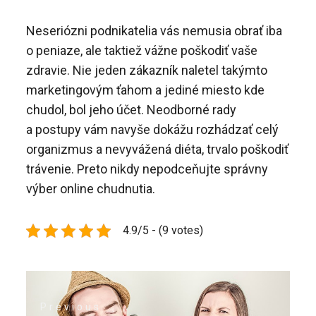
Neseriózni podnikatelia vás nemusia obrať iba
o peniaze, ale taktiež vážne poškodiť vaše
zdravie. Nie jeden zákazník naletel takýmto
marketingovým ťahom a jediné miesto kde
chudol, bol jeho účet. Neodborné rady
a postupy vám navyše dokážu rozhádzať celý
organizmus a nevyvážená diéta, trvalo poškodiť
trávenie. Preto nikdy nepodceňujte správny
výber online chudnutia.
4.9/5 - (9 votes)
Navigace
Previous
pro