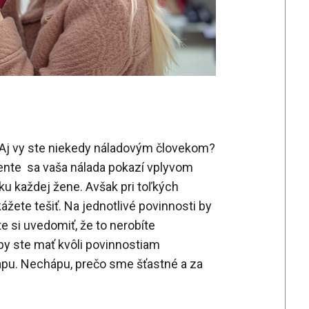
 Aj vy ste niekedy náladovým človekom?
nte sa vaša nálada pokazí vplyvom
 ku každej žene. Avšak pri toľkých
žete tešiť. Na jednotlivé povinnosti by
te si uvedomiť, že to nerobíte
 by ste mať kvôli povinnostiam
ápu. Nechápu, prečo sme šťastné a za