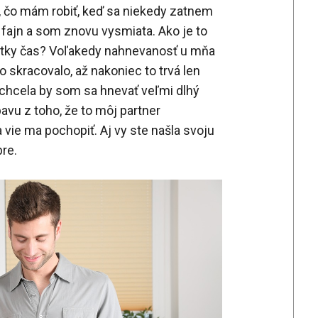
, čo mám robiť, keď sa niekedy zatnem
 fajn a som znovu vysmiata. Ako je to
átky čas? Voľakedy nahnevanosť u mňa
 skracovalo, až nakoniec to trvá len
echcela by som sa hnevať veľmi dlhý
vu z toho, že to môj partner
vie ma pochopiť. Aj vy ste našla svoju
bre.