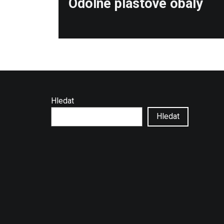
Odolné plastové obaly
post:
Hledat
Hledat