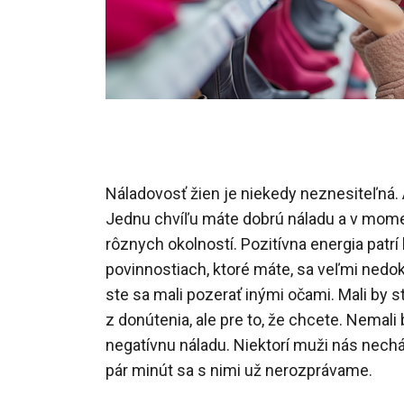
Náladovosť žien je niekedy neznesiteľná.
Jednu chvíľu máte dobrú náladu a v mome
rôznych okolností.
Pozitívna energia patrí
povinnostiach, ktoré máte, sa veľmi nedoká
ste sa mali pozerať inými očami. Mali by s
z donútenia, ale pre to, že chcete. Nemali
negatívnu náladu.
Niektorí muži nás nech
pár minút sa s nimi už nerozprávame.