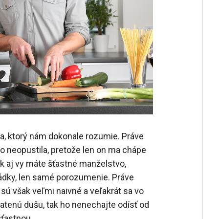
a, ktorý nám dokonale rozumie. Práve
o neopustila, pretože len on ma chápe
k aj vy máte šťastné manželstvo,
ádky, len samé porozumenie. Práve
 sú však veľmi naivné a veľakrát sa vo
ratenú dušu, tak ho nenechajte odísť od
šťastnou.