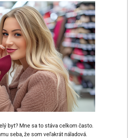
celý byt? Mne sa to stáva celkom často.
amu seba, že som veľakrát náladová.