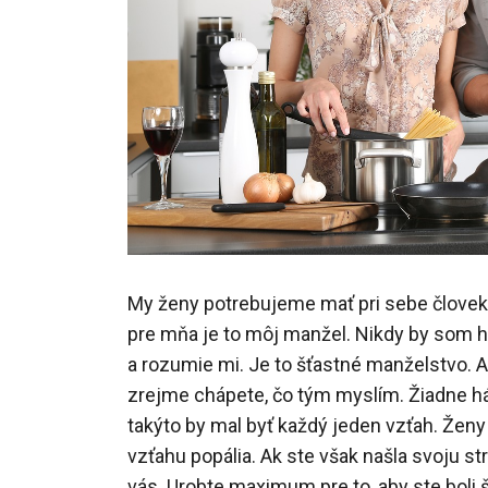
My ženy potrebujeme mať pri sebe človek
pre mňa je to môj manžel. Nikdy by som h
a rozumie mi. Je to šťastné manželstvo. A
zrejme chápete, čo tým myslím. Žiadne h
takýto by mal byť každý jeden vzťah. Ženy
vzťahu popália. Ak ste však našla svoju st
vás. Urobte maximum pre to, aby ste boli 