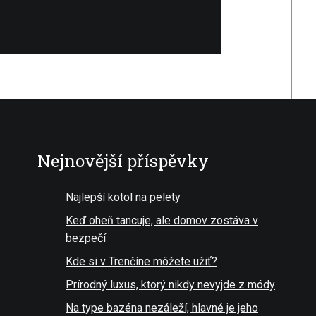
Nejnovější příspěvky
Najlepší kotol na pelety
Keď oheň tancuje, ale domov zostáva v
bezpečí
Kde si v Trenčíne môžete užiť?
Prírodný luxus, ktorý nikdy nevyjde z módy
Na type bazéna nezáleží, hlavné je jeho