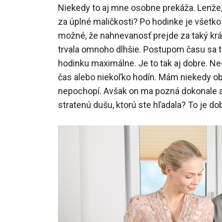
Niekedy to aj mne osobne prekáža. Lenže
za úplné maličkosti? Po hodinke je všetko
možné, že nahnevanosť prejde za taký kr
trvala omnoho dlhšie. Postupom času sa to
hodinku maximálne. Je to tak aj dobre. N
čas alebo niekoľko hodín. Mám niekedy oba
nepochopí. Avšak on ma pozná dokonale a 
stratenú dušu, ktorú ste hľadala? To je do