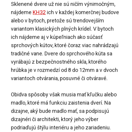
Sklenené dvere už nie sú ničím výnimočným,
nájdeme
KH32
ich v každej komerčnej budove
alebo v bytoch, pretože sú trendovejším
variantom klasických plných krídel. V bytoch
ich nájdeme aj v kúpeľniach ako súčasť
sprchových kútov, ktoré čoraz viac nahrádzajú
tradičné vane. Dvere do sprchového kúta sa
vyrábajú z bezpečnostného skla, ktorého
hrúbka je v rozmedzí od 8 do 12mm a v dvoch
variantoch otvárania, posuvné či otváravé.
Obidva spôsoby však musia mať kľučku alebo
madlo, ktoré má funkciu zaistenia dverí. Na
dizajne, aký bude madlo mať, sa podpisujú
dizajnéri či architekti, ktorý jeho výber
podriaďujú štýlu interiéru a jeho zariadeniu.