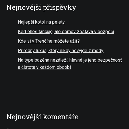
Nejnovější příspěvky
Najlepší kotol na pelety
Keď oheň tancuje, ale domov zostáva v bezpečí
Kde si v Trenčíne môžete užiť?
Prírodný luxus, ktorý nikdy nevyjde z módy
Na type bazéna nezáleží, hlavné je jeho bezpečnosť
a čistota v každom období
Nejnovější komentáře