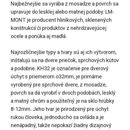
Najbežnejšie sa vyrába z mosadze a povrch sa
upravuje do lesklej alebo matnej podoby. LM-
MONT je producent hliníkových, sklenených
konštrukcií či produktov z nehrdzavejúcej
ocele a ponúka aj madlá.
Najrozličnejšie typy a tvary sú aj ich výtvorom,
inštalujú sa na dvere priečok, sprchových kútov
a podobne. KH32 je označenie pre dverový
úchyt s priemerom o32mm, je primárne
vyrobený pre sprchové dvere, z mosadze,
povrch sa dá vyrobiť v dvoch podobách, lesklý
a matný chróm a použiteľný je na sklo hrúbky
8-12mm. Jeho tvar je prirodzený pre úchyt
rukou človeka, jednoducho sa ovláda a je
nenápadný, takže nepokazí žiadny dizajnový