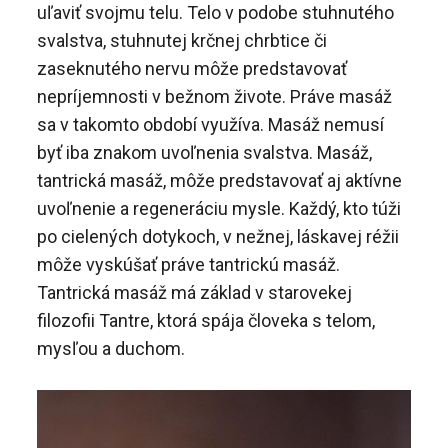
uľaviť svojmu telu. Telo v podobe stuhnutého
svalstva, stuhnutej krčnej chrbtice či
zaseknutého nervu môže predstavovať
nepríjemnosti v bežnom živote. Práve masáž
sa v takomto období využíva.
Masáž nemusí
byť iba znakom uvoľnenia svalstva. Masáž,
tantrická masáž, môže predstavovať aj aktívne
uvoľnenie a regeneráciu mysle. Každý, kto túži
po cielených dotykoch, v nežnej, láskavej réžii
môže vyskúšať práve tantrickú masáž.
Tantrická masáž má základ v starovekej
filozofii Tantre, ktorá spája človeka s telom,
mysľou a duchom.