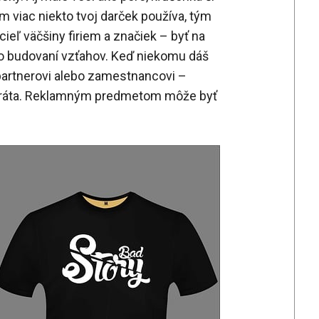
ím viac niekto tvoj darček používa, tým
 cieľ väčšiny firiem a značiek – byť na
 o budovaní vzťahov. Keď niekomu dáš
partnerovi alebo zamestnancovi –
 ráta. Reklamným predmetom môže byť