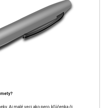
dmety?
eky. Aj malé veci ako pero, kľúčenka či