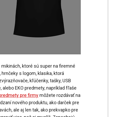
a mikinách, ktoré sú super na firemné
hrnčeky s logom, klasika, ktorá
 zvýrazňovače, kľúčenky, tašky, USB
é, alebo EKO predmety, napríklad fľaše
redmety pre firmy
môžete rozdávať na
ádzaní nového produktu, ako darček pre
avách, ale aj len tak, ako prekvapko pre