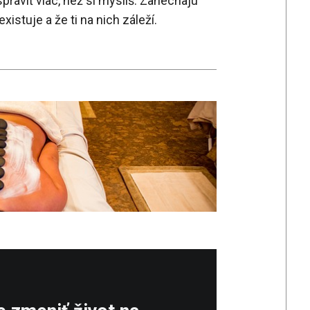
raviť viac, než si myslíš. Zanechajú
istuje a že ti na nich záleží.