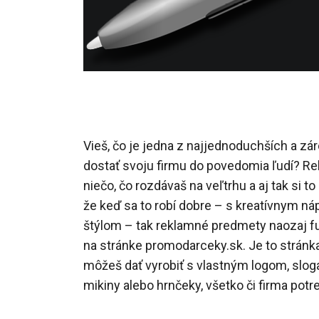
Vieš, čo je jedna z najjednoduchších a zá
dostať svoju firmu do povedomia ľudí? Re
niečo, čo rozdávaš na veľtrhu a aj tak si to
že keď sa to robí dobre – s kreatívnym n
štýlom – tak reklamné predmety naozaj fu
na stránke promodarceky.sk. Je to stránka
môžeš dať vyrobiť s vlastným logom, slog
mikiny alebo hrnčeky, všetko či firma potr