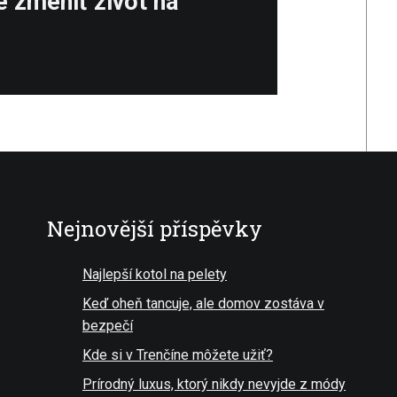
 zmeniť život na
Nejnovější příspěvky
Najlepší kotol na pelety
Keď oheň tancuje, ale domov zostáva v
bezpečí
Kde si v Trenčíne môžete užiť?
Prírodný luxus, ktorý nikdy nevyjde z módy