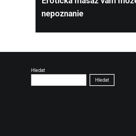
Erotická masáž vám môže
post:
nepoznanie
Hledat
Hledat