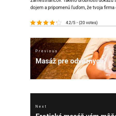
zamestnancov. Takéto drobnosti dokážu sp
dojem a pripomenú ľuďom, že tvoja firma ex
4.2/5 - (20 votes)
Navigace
Previous
pro
Previous
Masáž pre odvážnych?
příspěvek
post:
Next
Next