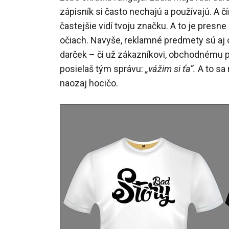
zápisník si často nechajú a používajú. A č
častejšie vidí tvoju značku. A to je presne
očiach. Navyše, reklamné predmety sú aj
darček – či už zákazníkovi, obchodnému 
posielaš tým správu:
„vážim si ťa“.
A to sa
naozaj hocičo.