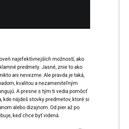
roveň najefektívnejších možností, ako
klamné predmety. Jasné, znie to ako
 nikto ani nevezme. Ale pravda je taká,
ápadom, kvalitou a nezameniteľným
ngujú. A presne s tým ti vedia pomôcť
, kde nájdeš stovky predmetov, ktoré si
anom alebo dizajnom. Od pier až po
ebuje, keď chce byť videná.