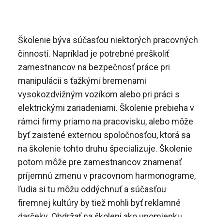
Školenie býva súčasťou niektorých pracovných
činností. Napríklad je potrebné preškoliť
zamestnancov na bezpečnosť práce pri
manipulácii s ťažkými bremenami
vysokozdvižným vozíkom alebo pri práci s
elektrickými zariadeniami. Školenie prebieha v
rámci firmy priamo na pracovisku, alebo môže
byť zaistené externou spoločnosťou, ktorá sa
na školenie tohto druhu špecializuje. Školenie
potom môže pre zamestnancov znamenať
príjemnú zmenu v pracovnom harmonograme,
ľudia si tu môžu oddýchnuť a súčasťou
firemnej kultúry by tiež mohli byť reklamné
darčeky. Obdržať na školení ako upomienku