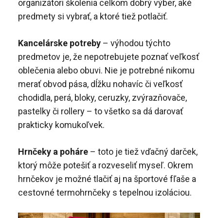
organizátori školenia celkom dobrý výber, aké
predmety si vybrať, a ktoré tiež potlačiť.
Kancelárske potreby
– výhodou týchto
predmetov je, že nepotrebujete poznať veľkosť
oblečenia alebo obuvi. Nie je potrebné nikomu
merať obvod pása, dĺžku nohavíc či veľkosť
chodidla, perá, bloky, ceruzky, zvýrazňovače,
pastelky či rollery – to všetko sa dá darovať
prakticky komukoľvek.
Hrnčeky a poháre
– toto je tiež vďačný darček,
ktorý môže potešiť a rozveseliť myseľ. Okrem
hrnčekov je možné tlačiť aj na športové fľaše a
cestovné termohrnčeky s tepelnou izoláciou.