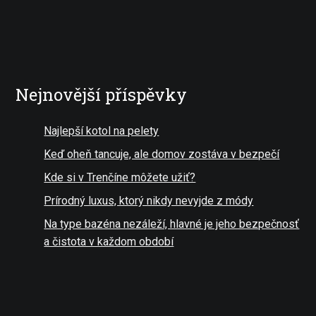
Nejnovější příspěvky
Najlepší kotol na pelety
Keď oheň tancuje, ale domov zostáva v bezpečí
Kde si v Trenčíne môžete užiť?
Prírodný luxus, ktorý nikdy nevyjde z módy
Na type bazéna nezáleží, hlavné je jeho bezpečnosť
a čistota v každom období