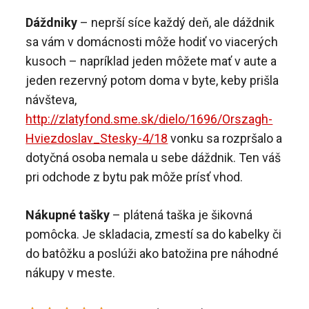
Dáždniky
– neprší síce každý deň, ale dáždnik
sa vám v domácnosti môže hodiť vo viacerých
kusoch – napríklad jeden môžete mať v aute a
jeden rezervný potom doma v byte, keby prišla
návšteva,
http://zlatyfond.sme.sk/dielo/1696/Orszagh-
Hviezdoslav_Stesky-4/18
vonku sa rozpršalo a
dotyčná osoba nemala u sebe dáždnik. Ten váš
pri odchode z bytu pak môže prísť vhod.
Nákupné tašky
– plátená taška je šikovná
pomôcka. Je skladacia, zmestí sa do kabelky či
do batôžku a poslúži ako batožina pre náhodné
nákupy v meste.